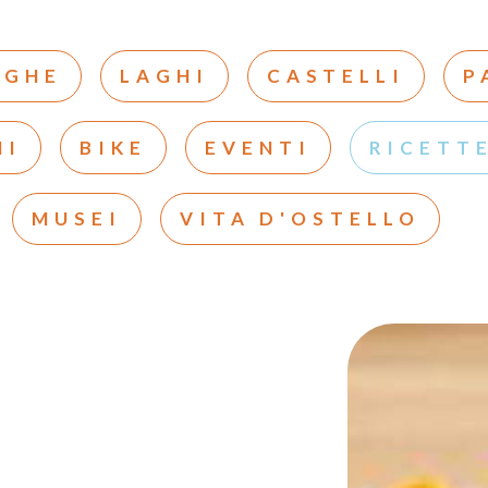
LGHE
LAGHI
CASTELLI
P
NI
BIKE
EVENTI
RICETTE
MUSEI
VITA D'OSTELLO