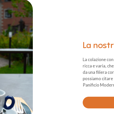
La nost
La colazione con 
ricca e varia, ch
da una filiera cor
possiamo citare i
Panificio Moderno