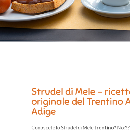
Strudel di Mele – ricet
originale del Trentino 
Adige
Conoscete lo Strudel di Mele
trentino?
No?!?!