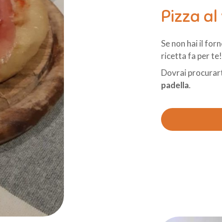
Pizza al
Se non hai il for
ricetta fa per te
Dovrai procurar
padella
.