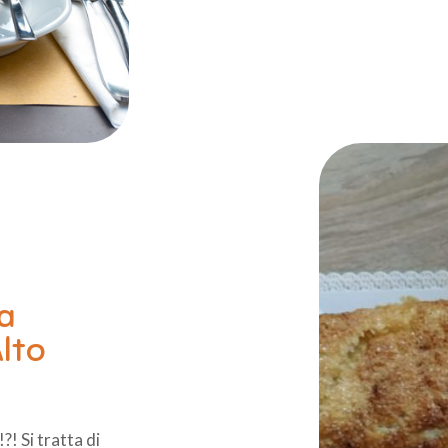
Struttura
B&B Rovereto
ta
Vacanze a tema
Alto
Camere
?! Si tratta di