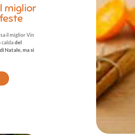
l miglior
 feste
a il miglior Vin
a calda
del
di Natale, ma si