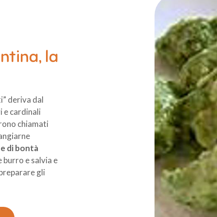
ntina, la
i” deriva dal
 e cardinali
urono chiamati
mangiarne
 e di bontà
 burro e salvia e
preparare gli