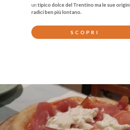
un
tipico dolce del Trentino ma le sue origi
radici ben più lontano.
SCOPRI