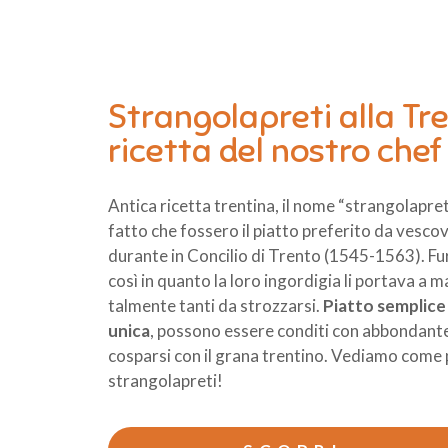
Strangolapreti alla Tre
ricetta del nostro chef
Antica ricetta trentina, il nome “strangolapret
fatto che fossero il piatto preferito da vescovi
durante in Concilio di Trento (1545-1563). F
così in quanto la loro ingordigia li portava a 
talmente tanti da strozzarsi.
Piatto semplice
unica
, possono essere conditi con abbondante
cosparsi con il grana trentino. Vediamo come 
strangolapreti!