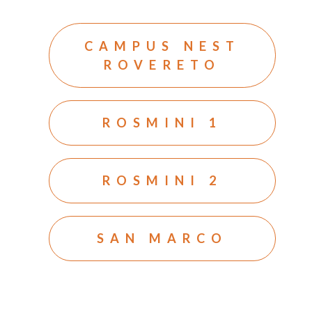
Contatti
Lavora con noi
CAMPUS NEST
Studenti universitari
ROVERETO
FAQ
ROSMINI 1
ROSMINI 2
SAN MARCO