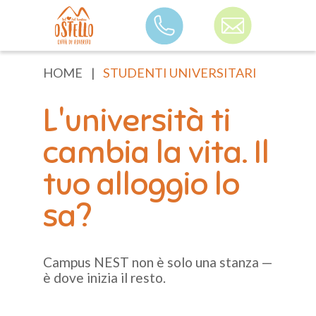
HOME
|
STUDENTI UNIVERSITARI
Struttura
L'università ti
B&B Rovereto
cambia la vita. Il
Vacanze a tema
Camere
tuo alloggio lo
Noleggio sale per
sa?
compleanni
Chi siamo
Campus NEST non è solo una stanza —
è dove inizia il resto.
Blog