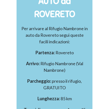
AUTO da
ROVERETO
Per arrivare al Rifugio Nambrone in
auto da Rovereto segui queste
facili indicazioni:
Partenza:
Rovereto
Arrivo:
Rifugio Nambrone (Val
Nambrone)
Parcheggio:
presso il rifugio,
GRATUITO
Lunghezza:
85 km
EN