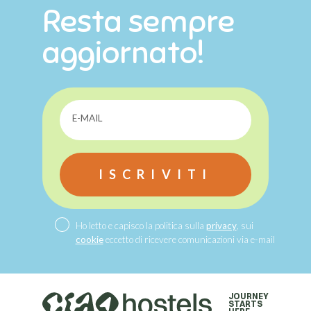
Resta sempre
aggiornato!
E-MAIL
ISCRIVITI
Ho letto e capisco la politica sulla
privacy
, sui
cookie
eccetto di ricevere comunicazioni via e-mail
JOURNEY
STARTS