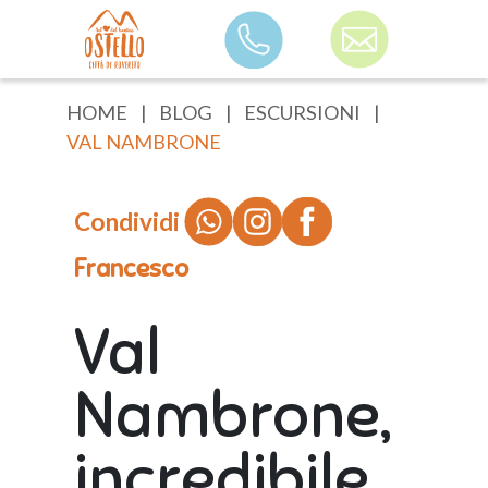
HOME
|
BLOG
|
ESCURSIONI
|
Struttura
VAL NAMBRONE
B&B Rovereto
Condividi
Vacanze a tema
Camere
Francesco
Noleggio sale per
Val
compleanni
Nambrone,
Chi siamo
Blog
incredibile