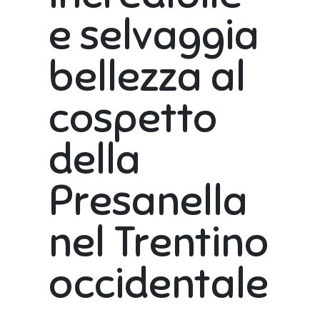
Contatti
e selvaggia
Lavora con noi
Studenti universitari
bellezza al
FAQ
cospetto
della
Presanella
nel Trentino
occidentale